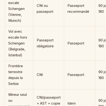
escale
CNI ou
Passeport
90 jo
Schengen
passeport
recommandé
180
(Vienne,
Munich)
Vol avec
escale hors
Passeport
90 jo
Schengen
Passeport
obligatoire
180
(Belgrade,
Istanbul)
Frontière
terrestre
90 jo
CNI
Passeport
depuis la
180
Serbie
Mineur seul
CNI/passeport
ou
90 jo
+ AST + copie
Idem