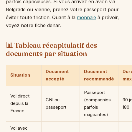
parfois capricieuses. Si vous arrivez en avion via
Belgrade ou Vienne, prenez votre passeport pour
éviter toute friction. Quant à la
monnaie
à prévoir,
voyez notre fiche denar.
📊 Tableau récapitulatif des
documents par situation
Document
Document
Dur
Situation
accepté
recommandé
max
Passeport
Vol direct
CNI ou
(compagnies
90 jo
depuis la
passeport
parfois
180
France
exigeantes)
Vol avec