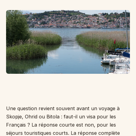
Po
sé
to
la
na
d'
suf
Cr
Pe
Une question revient souvent avant un voyage à
Skopje, Ohrid ou Bitola : faut-il un visa pour les
Français ? La réponse courte est non, pour les
séjours touristiques courts. La réponse complète