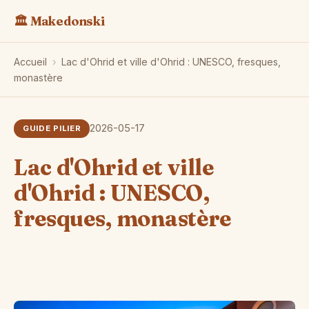
🏛️ Makedonski
Accueil
›
Lac d'Ohrid et ville d'Ohrid : UNESCO, fresques,
monastère
2026-05-17
GUIDE PILIER
Lac d'Ohrid et ville
d'Ohrid : UNESCO,
fresques, monastère
L'
Sa