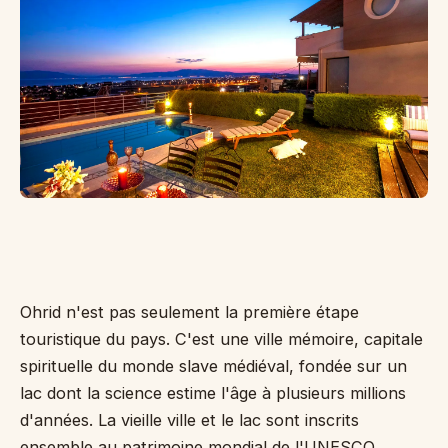
Je
de
Ka
ca
po
d'
Cr
Pe
Ohrid n'est pas seulement la première étape
touristique du pays. C'est une ville mémoire, capitale
spirituelle du monde slave médiéval, fondée sur un
lac dont la science estime l'âge à plusieurs millions
d'années. La vieille ville et le lac sont inscrits
ensemble au patrimoine mondial de l'UNESCO