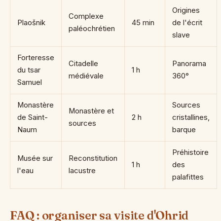
Origines
Complexe
Plaošnik
45 min
de l'écrit
paléochrétien
slave
Forteresse
Citadelle
Panorama
du tsar
1 h
médiévale
360°
Samuel
Monastère
Sources
Monastère et
de Saint-
2 h
cristallines,
sources
Naum
barque
Préhistoire
Musée sur
Reconstitution
1 h
des
l'eau
lacustre
palafittes
FAQ : organiser sa visite d'Ohrid