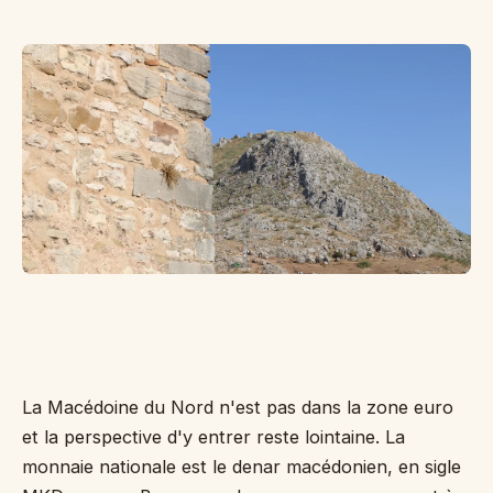
Le
ma
(M
re
se
mo
ac
lé
da
pa
: 
La Macédoine du Nord n'est pas dans la zone euro
et la perspective d'y entrer reste lointaine. La
monnaie nationale est le denar macédonien, en sigle